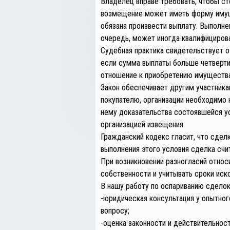
Владелец вправе требовать, чтобы ст
возмещение может иметь форму имущес
обязана произвести выплату. Выполне
очередь, может иногда квалифицирова
Судебная практика свидетельствует о
если сумма выплаты больше четверти 
отношение к приобретению имущества 
Закон обеспечивает другим участника
покупателю, организации необходимо 
нему доказательства состоявшейся ус
организацией извещения.
Гражданский кодекс гласит, что сдел
выполнения этого условия сделка счи
При возникновении разногласий отно
собственности и учитывать сроки иск
В нашу работу по оспариванию сделок
-юридическая консультация у опытног
вопросу;
-оценка законности и действительнос