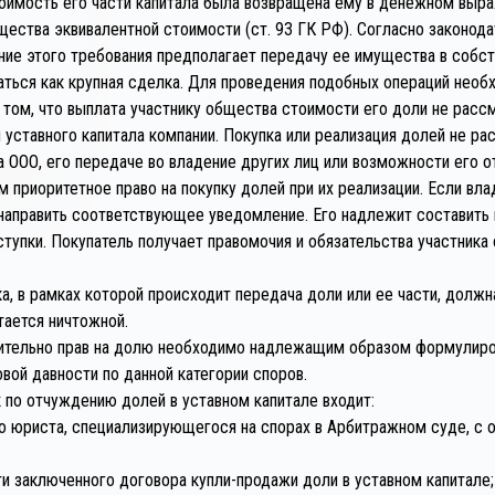
оимость его части капитала была возвращена ему в денежном выра
тва эквивалентной стоимости (ст. 93 ГК РФ). Согласно законодате
ние этого требования предполагает передачу ее имущества в собств
ться как крупная сделка. Для проведения подобных операций необ
 том, что выплата участнику общества стоимости его доли не рассм
уставного капитала компании. Покупка или реализация долей не ра
ООО, его передаче во владение других лиц или возможности его о
м приоритетное право на покупку долей при их реализации. Если в
направить соответствующее уведомление. Его надлежит составить 
тупки. Покупатель получает правомочия и обязательства участника
ка, в рамках которой происходит передача доли или ее части, долж
тается ничтожной.
сительно прав на долю необходимо надлежащим образом формулиров
овой давности по данной категории споров.
 по отчуждению долей в уставном капитале входит:
о юриста, специализирующегося на спорах в Арбитражном суде, с 
ти заключенного договора купли-продажи доли в уставном капитале;