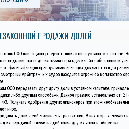
НЕЗАКОННОЙ ПРОДАЖИ ДОЛЕЙ
астник ООО или акционер теряют свой актив в уставном капитале. Э
бо вследствие проведения незаконной сделки. Способов лишить учас
– от фальсификации правоустанавливающих документов и до размыт
ассмотрении Арбитражных судов находится огромное количество сп
ле.
кам ООО передавать друг другу доли в уставном капитале, принадл
дажи либо другими способами. Данное правило установлено ст. 21 
4-ФЗ. Получать одобрение других акционеров при этом необязатель
ает иное.
ередавать доли в собственность третьих лиц. В некоторых случаях 
ед их передачей получить одобрение других членов общества.